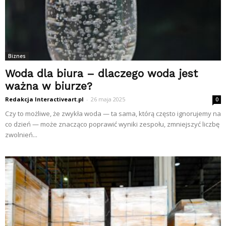
Biznes
Woda dla biura – dlaczego woda jest
ważna w biurze?
Redakcja Interactiveart.pl
-
26 maja 2025
0
Czy to możliwe, że zwykła woda — ta sama, którą często ignorujemy na
co dzień — może znacząco poprawić wyniki zespołu, zmniejszyć liczbę
zwolnień...