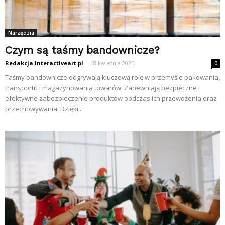
Narzędzia
Czym są taśmy bandownicze?
Redakcja Interactiveart.pl
-
18 kwietnia 2025
0
Taśmy bandownicze odgrywają kluczową rolę w przemyśle pakowania,
transportu i magazynowania towarów. Zapewniają bezpieczne i
efektywne zabezpieczenie produktów podczas ich przewożenia oraz
przechowywania. Dzięki...