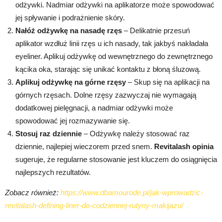
odżywki. Nadmiar odżywki na aplikatorze może spowodować
jej spływanie i podrażnienie skóry.
Nałóż odżywkę na nasadę rzęs
– Delikatnie przesuń
aplikator wzdłuż linii rzęs u ich nasady, tak jakbyś nakładała
eyeliner. Aplikuj odżywkę od wewnętrznego do zewnętrznego
kącika oka, starając się unikać kontaktu z błoną śluzową.
Aplikuj odżywkę na górne rzęsy
– Skup się na aplikacji na
górnych rzęsach. Dolne rzęsy zazwyczaj nie wymagają
dodatkowej pielęgnacji, a nadmiar odżywki może
spowodować jej rozmazywanie się.
Stosuj raz dziennie
– Odżywkę należy stosować raz
dziennie, najlepiej wieczorem przed snem.
Revitalash opinia
sugeruje, że regularne stosowanie jest kluczem do osiągnięcia
najlepszych rezultatów.
Zobacz również:
https://www.dbamourode.pl/jak-wprowadzic-
revitalash-defining-liner-do-codziennej-rutyny-makijazu/