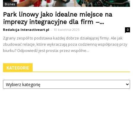
Biznes
Park linowy jako idealne miejsce na
imprezy integracyjne dla firm –...
Redakcja Interactiveart.pl
-
10 kwietnia 2025
0
Zgrany zespół to podstawa każdej dobrze działającej firmy. Ale jak
zbudować relacje, które wykraczają poza codzienną współpracę przy
biurku? Odpowiedź jest prosta: przez wspólne...
KATEGORIE
Kategorie