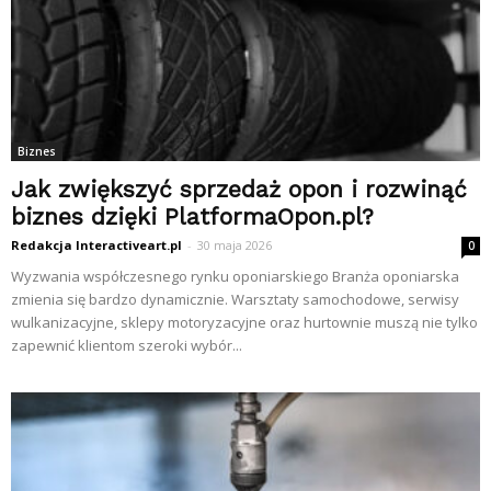
Biznes
Jak zwiększyć sprzedaż opon i rozwinąć
biznes dzięki PlatformaOpon.pl?
Redakcja Interactiveart.pl
-
30 maja 2026
0
Wyzwania współczesnego rynku oponiarskiego Branża oponiarska
zmienia się bardzo dynamicznie. Warsztaty samochodowe, serwisy
wulkanizacyjne, sklepy motoryzacyjne oraz hurtownie muszą nie tylko
zapewnić klientom szeroki wybór...