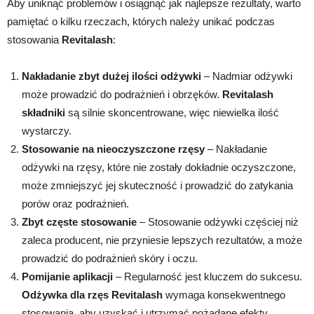
Aby uniknąć problemów i osiągnąć jak najlepsze rezultaty, warto
pamiętać o kilku rzeczach, których należy unikać podczas
stosowania
Revitalash
:
Nakładanie zbyt dużej ilości odżywki
– Nadmiar odżywki
może prowadzić do podrażnień i obrzęków.
Revitalash
składniki
są silnie skoncentrowane, więc niewielka ilość
wystarczy.
Stosowanie na nieoczyszczone rzęsy
– Nakładanie
odżywki na rzęsy, które nie zostały dokładnie oczyszczone,
może zmniejszyć jej skuteczność i prowadzić do zatykania
porów oraz podrażnień.
Zbyt częste stosowanie
– Stosowanie odżywki częściej niż
zaleca producent, nie przyniesie lepszych rezultatów, a może
prowadzić do podrażnień skóry i oczu.
Pomijanie aplikacji
– Regularność jest kluczem do sukcesu.
Odżywka dla rzęs
Revitalash
wymaga konsekwentnego
stosowania, aby uzyskać i utrzymać pożądane efekty.