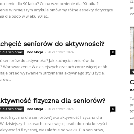
cz
cnienie dla 90 latka? Co na wzmocnienie dla 90 latka?
po
nie W niniejszym artykule omówimy różne aspekty dotyczące
zw
a dla osób w wieku 90 lat....
achęcić seniorów do aktywności?
Redakcja
-
28 czerwca 2024
i dla seniorów
0
ić seniorów do aktywności? Jak zachęcić seniorów do
? Wprowadzenie W dzisiejszych czasach coraz więcej osób
N
staje przed wyzwaniem utrzymania aktywnego stylu życia.
orów...
C
Re
Ta
aktywność fizyczna dla seniorów?
pr
Redakcja
-
20 czerwca 2024
i dla seniorów
0
to
ność fizyczna dla seniorów? Jaka aktywność fizyczna dla
za
W dzisiejszych czasach coraz więcej osób docenia korzyści
or
aktywności fizycznej, niezależnie od wieku. Dla seniorów,...