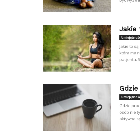
być wyzwan
Jakie 
Umiejętnośc
Jakie to są
która ma n
pacjenta. 
Gdzie
Umiejętnośc
Gdzie prac
osób nie 
aktywne sp