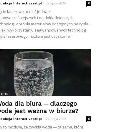
dakcja Interactiveart.pl
-
29 lipca 2025
0
ęcie laserowe to dziś jedna z
jnowocześniejszych i najdokładniejszych
chnologii obróbki materiałów dostępnych na rynku.
ięki wykorzystaniu zaawansowanych technologii
ęcia laserowego możliwe jest uzyskanie...
iznes
oda dla biura – dlaczego
oda jest ważna w biurze?
dakcja Interactiveart.pl
-
26 maja 2025
0
y to możliwe, że zwykła woda — ta sama, którą