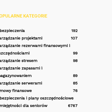
OPULARNE KATEGORIE
bezpieczenia
192
arządzanie projektami
107
arządzanie rezerwami finansowymi i
szczędnościami
99
arządzanie stresem
98
arządzanie zapasami i
agazynowaniem
89
arządzanie serwerami
85
mowy finansowe
76
bezpieczenia i plany oszczędnościowe
miejętności dla seniorów
67
67