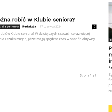
żna robić w Klubie seniora?
Redakcja
-
17 czerwca 2024
i dla seniorów
0
obić w Klubie seniora? W dzisiejszych czasach coraz więcej
ia i szuka miejsc, gdzie mogą spędzać czas w sposób aktywny i
B
P
m
i
Re
Zg
Strona 1 z 7
fi
po
je