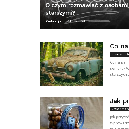
O czym rozmawiać z osobami
starszymi?
Redakcja
-
24 lipca 2024
Co na
Umiejętnośc
Co na pami
seniora? W
starszych 
Jak p
Umiejętnośc
Jak przyty
Wprowadze