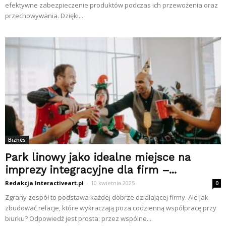
efektywne zabezpieczenie produktów podczas ich przewożenia oraz
przechowywania. Dzięki...
Biznes
Park linowy jako idealne miejsce na
imprezy integracyjne dla firm –...
Redakcja Interactiveart.pl
-
10 kwietnia 2025
0
Zgrany zespół to podstawa każdej dobrze działającej firmy. Ale jak
zbudować relacje, które wykraczają poza codzienną współpracę przy
biurku? Odpowiedź jest prosta: przez wspólne...