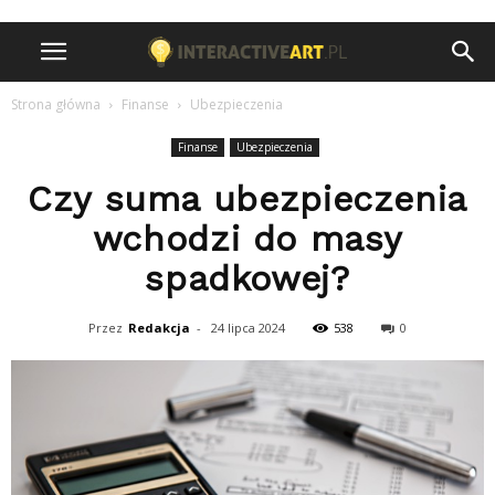
Strona główna
Finanse
Ubezpieczenia
Finanse
Ubezpieczenia
Czy suma ubezpieczenia
wchodzi do masy
spadkowej?
Przez
Redakcja
-
24 lipca 2024
538
0