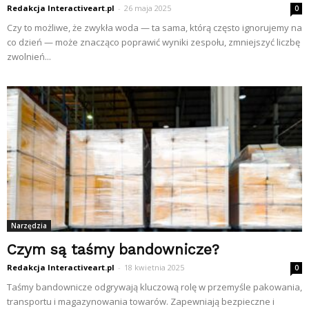
Redakcja Interactiveart.pl
-
26 maja 2025
0
Czy to możliwe, że zwykła woda — ta sama, którą często ignorujemy na
co dzień — może znacząco poprawić wyniki zespołu, zmniejszyć liczbę
zwolnień...
Narzędzia
Czym są taśmy bandownicze?
Redakcja Interactiveart.pl
-
18 kwietnia 2025
0
Taśmy bandownicze odgrywają kluczową rolę w przemyśle pakowania,
transportu i magazynowania towarów. Zapewniają bezpieczne i