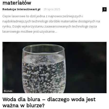
materiałów
Redakcja Interactiveart.pl
-
29 lipca 2025
0
Cięcie laserowe to dziś jedna z najnowocześniejszych i
najdokładniejszych technologii obróbki materiałów dostępnych na
rynku. Dzięki wykorzystaniu zaawansowanych technologii cięcia
laserowego możliwe jest uzyskanie...
Biznes
Woda dla biura – dlaczego woda jest
ważna w biurze?