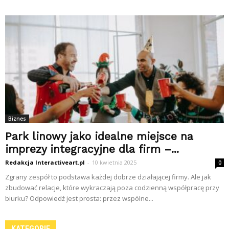
Biznes
Park linowy jako idealne miejsce na
imprezy integracyjne dla firm –...
Redakcja Interactiveart.pl
-
10 kwietnia 2025
0
Zgrany zespół to podstawa każdej dobrze działającej firmy. Ale jak
zbudować relacje, które wykraczają poza codzienną współpracę przy
biurku? Odpowiedź jest prosta: przez wspólne...
KATEGORIE