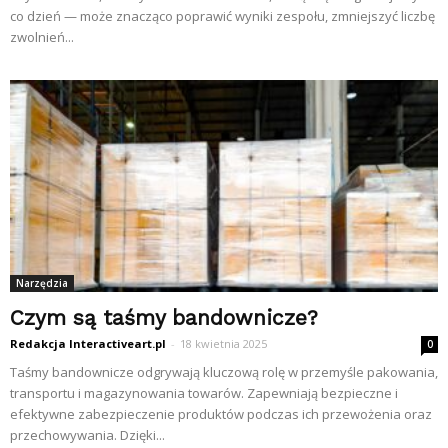
co dzień — może znacząco poprawić wyniki zespołu, zmniejszyć liczbę
zwolnień...
Narzędzia
Czym są taśmy bandownicze?
Redakcja Interactiveart.pl
-
18 kwietnia 2025
0
Taśmy bandownicze odgrywają kluczową rolę w przemyśle pakowania,
transportu i magazynowania towarów. Zapewniają bezpieczne i
efektywne zabezpieczenie produktów podczas ich przewożenia oraz
przechowywania. Dzięki...