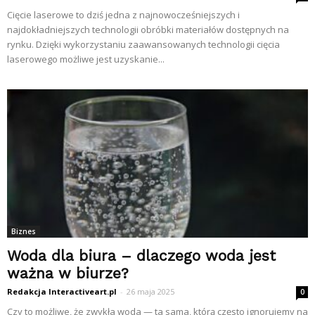
Cięcie laserowe to dziś jedna z najnowocześniejszych i
najdokładniejszych technologii obróbki materiałów dostępnych na
rynku. Dzięki wykorzystaniu zaawansowanych technologii cięcia
laserowego możliwe jest uzyskanie...
Biznes
Woda dla biura – dlaczego woda jest
ważna w biurze?
Redakcja Interactiveart.pl
-
26 maja 2025
0
Czy to możliwe, że zwykła woda — ta sama, którą często ignorujemy na