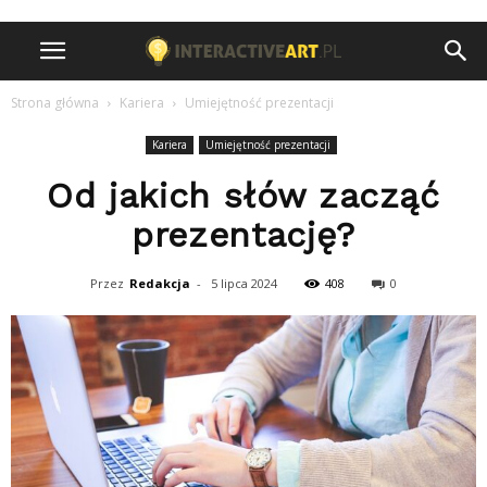
Strona główna
Kariera
Umiejętność prezentacji
Kariera
Umiejętność prezentacji
Od jakich słów zacząć
prezentację?
Przez
Redakcja
-
5 lipca 2024
408
0