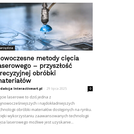
arzędzia
owoczesne metody cięcia
aserowego – przyszłość
recyzyjnej obróbki
ateriałów
dakcja Interactiveart.pl
-
29 lipca 2025
0
ęcie laserowe to dziś jedna z
jnowocześniejszych i najdokładniejszych
chnologii obróbki materiałów dostępnych na rynku.
ięki wykorzystaniu zaawansowanych technologii
ęcia laserowego możliwe jest uzyskanie...