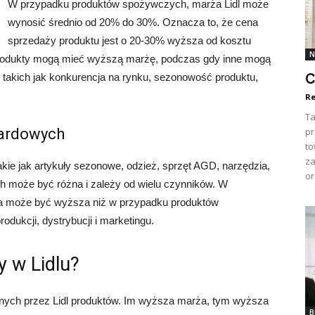
W przypadku produktów spożywczych, marża Lidl może
wynosić średnio od 20% do 30%. Oznacza to, że cena
sprzedaży produktu jest o 20-30% wyższa od kosztu
N
produkty mogą mieć wyższą marżę, podczas gdy inne mogą
C
 takich jak konkurencja na rynku, sezonowość produktu,
Re
Ta
dardowych
pr
to
za
takie jak artykuły sezonowe, odzież, sprzęt AGD, narzędzia,
or
ch może być różna i zależy od wielu czynników. W
a może być wyższa niż w przypadku produktów
dukcji, dystrybucji i marketingu.
 w Lidlu?
ych przez Lidl produktów. Im wyższa marża, tym wyższa
B