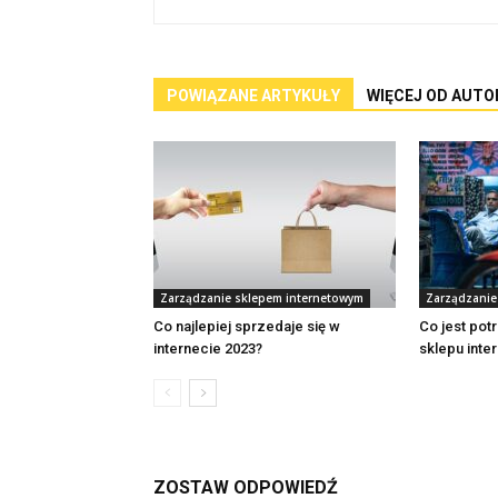
POWIĄZANE ARTYKUŁY
WIĘCEJ OD AUTO
Zarządzanie sklepem internetowym
Zarządzanie
Co najlepiej sprzedaje się w
Co jest po
internecie 2023?
sklepu int
ZOSTAW ODPOWIEDŹ