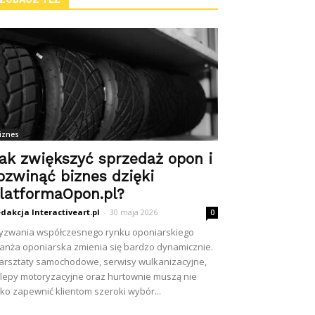
iznes
ak zwiększyć sprzedaż opon i
ozwinąć biznes dzięki
latformaOpon.pl?
dakcja Interactiveart.pl
-
30 maja 2026
0
zwania współczesnego rynku oponiarskiego
anża oponiarska zmienia się bardzo dynamicznie.
rsztaty samochodowe, serwisy wulkanizacyjne,
lepy motoryzacyjne oraz hurtownie muszą nie
lko zapewnić klientom szeroki wybór...