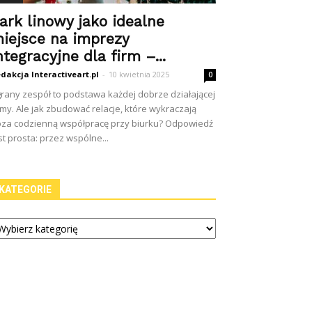
ark linowy jako idealne
iejsce na imprezy
ntegracyjne dla firm –...
dakcja Interactiveart.pl
-
10 kwietnia 2025
0
rany zespół to podstawa każdej dobrze działającej
rmy. Ale jak zbudować relacje, które wykraczają
za codzienną współpracę przy biurku? Odpowiedź
st prosta: przez wspólne...
KATEGORIE
tegorie