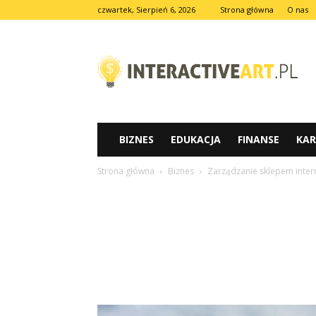
czwartek, Sierpień 6, 2026
Strona główna
O nas
INTERACTIVEART.PL
BIZNES
EDUKACJA
FINANSE
KAR
Strona główna
Biznes
Zarządzanie sklepem inte