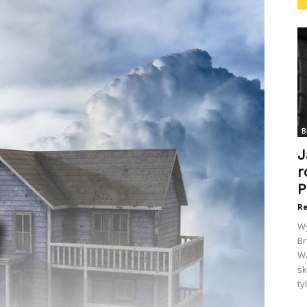
B
J
r
P
Re
Wy
Br
Wa
sk
ty