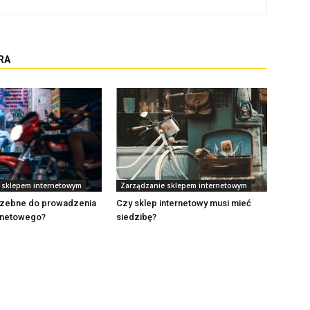
RA
 sklepem internetowym
Zarządzanie sklepem internetowym
trzebne do prowadzenia
Czy sklep internetowy musi mieć
ernetowego?
siedzibę?