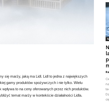
N
N
l
p
m
Re
 się marży, jaką ma Lidl. Lidl to jedna z największych
Ci
kiej gamy produktów spożywczych i nie tylko. Wielu
na
jak wpływa to na ceny oferowanych przez nich produktów.
te
Dz
ybliżyć temat marży w kontekście działalności Lidla.
ci