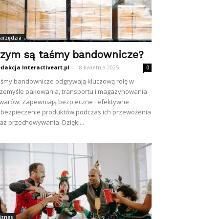
arzędzia
zym są taśmy bandownicze?
dakcja Interactiveart.pl
-
18 kwietnia 2025
0
śmy bandownicze odgrywają kluczową rolę w
zemyśle pakowania, transportu i magazynowania
warów. Zapewniają bezpieczne i efektywne
bezpieczenie produktów podczas ich przewożenia
az przechowywania. Dzięki...
iznes