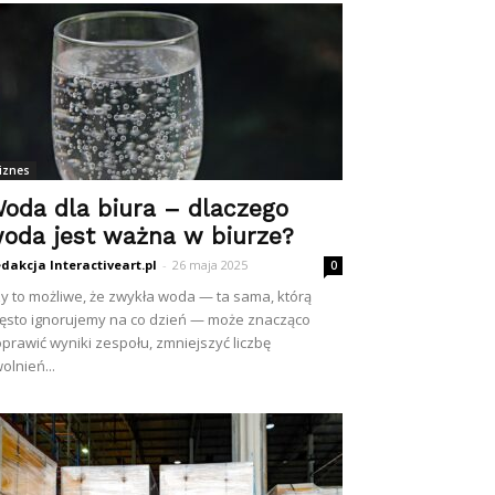
iznes
oda dla biura – dlaczego
oda jest ważna w biurze?
dakcja Interactiveart.pl
-
26 maja 2025
0
y to możliwe, że zwykła woda — ta sama, którą
ęsto ignorujemy na co dzień — może znacząco
prawić wyniki zespołu, zmniejszyć liczbę
olnień...