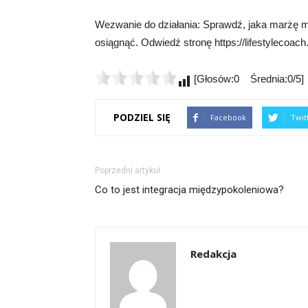
Wezwanie do działania: Sprawdź, jaka marżę ma
osiągnąć. Odwiedź stronę https://lifestylecoach.
[Głosów:0 Średnia:0/5]
PODZIEL SIĘ
Facebook
Twit
Poprzedni artykuł
Co to jest integracja międzypokoleniowa?
Redakcja