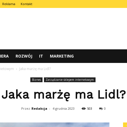
Reklama
Kontakt
IERA
ROZWÓJ
IT
MARKETING
rnetowym
Jaka marżę ma Lidl?
Biznes
Zarządzanie sklepem internetowym
Jaka marżę ma Lidl?
Przez
Redakcja
-
4 grudnia 2023
503
0