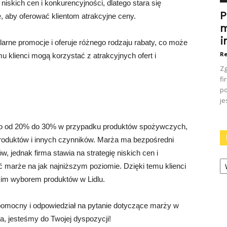
ę niskich cen i konkurencyjności, dlatego stara się
P
 aby oferować klientom atrakcyjne ceny.
m
i
arne promocje i oferuje różnego rodzaju rabaty, co może
Re
 klienci mogą korzystać z atrakcyjnych ofert i
Zg
fi
po
je
io od 20% do 30% w przypadku produktów spożywczych,
 produktów i innych czynników. Marża ma bezpośredni
, jednak firma stawia na strategię niskich cen i
Ka
ć marże na jak najniższym poziomie. Dzięki temu klienci
kim wyborem produktów w Lidlu.
 pomocny i odpowiedział na pytanie dotyczące marży w
ia, jesteśmy do Twojej dyspozycji!