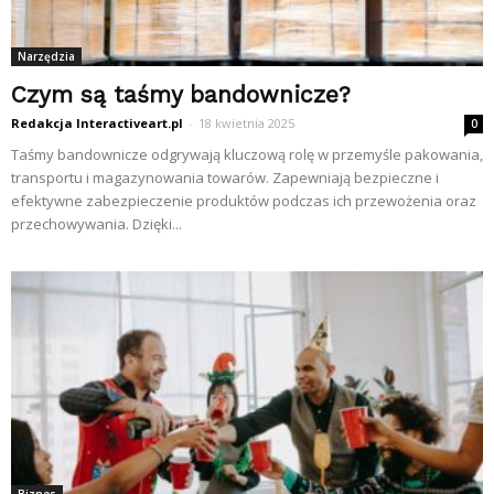
Narzędzia
Czym są taśmy bandownicze?
Redakcja Interactiveart.pl
-
18 kwietnia 2025
0
Taśmy bandownicze odgrywają kluczową rolę w przemyśle pakowania,
transportu i magazynowania towarów. Zapewniają bezpieczne i
efektywne zabezpieczenie produktów podczas ich przewożenia oraz
przechowywania. Dzięki...