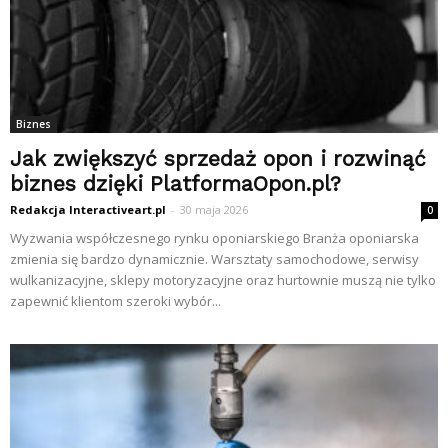
Biznes
Jak zwiększyć sprzedaż opon i rozwinąć
biznes dzięki PlatformaOpon.pl?
Redakcja Interactiveart.pl
-
30 maja 2026
0
Wyzwania współczesnego rynku oponiarskiego Branża oponiarska
zmienia się bardzo dynamicznie. Warsztaty samochodowe, serwisy
wulkanizacyjne, sklepy motoryzacyjne oraz hurtownie muszą nie tylko
zapewnić klientom szeroki wybór...