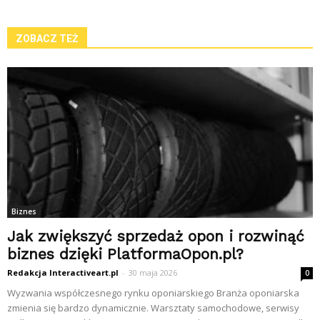
ZOBACZ TEŻ
Biznes
Jak zwiększyć sprzedaż opon i rozwinąć
biznes dzięki PlatformaOpon.pl?
Redakcja Interactiveart.pl
-
30 maja 2026
0
Wyzwania współczesnego rynku oponiarskiego Branża oponiarska
zmienia się bardzo dynamicznie. Warsztaty samochodowe, serwisy