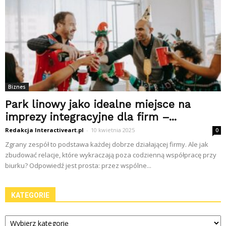
Biznes
Park linowy jako idealne miejsce na
imprezy integracyjne dla firm –...
Redakcja Interactiveart.pl
-
10 kwietnia 2025
0
Zgrany zespół to podstawa każdej dobrze działającej firmy. Ale jak
zbudować relacje, które wykraczają poza codzienną współpracę przy
biurku? Odpowiedź jest prosta: przez wspólne...
KATEGORIE
Kategorie