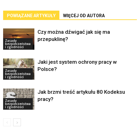
POWIĄZANE ARTYKUŁY
WIĘCEJ OD AUTORA
Czy można dźwigać jak się ma
przepuklinę?
Zasady
bezpieczeństwa
i zgodności
Jaki jest system ochrony pracy w
Polsce?
Zasady
bezpieczeństwa
i zgodności
Jak brzmi treść artykułu 80 Kodeksu
pracy?
Zasady
bezpieczeństwa
i zgodności