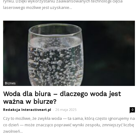
rynku. Dzięki wykorzystaniu zaawansowanych technologii cięcia
laserowego możliwe jest uzyskanie...
Biznes
Woda dla biura – dlaczego woda jest
ważna w biurze?
Redakcja Interactiveart.pl
-
26 maja 2025
0
Czy to możliwe, że zwykła woda — ta sama, którą często ignorujemy na
co dzień — może znacząco poprawić wyniki zespołu, zmniejszyć liczbę
zwolnień...