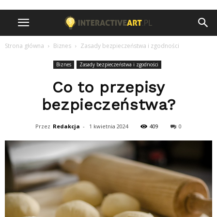
Strona główna
Biznes
Zasady bezpieczeństwa i zgodności
Biznes
Zasady bezpieczeństwa i zgodności
Co to przepisy
bezpieczeństwa?
Przez
Redakcja
-
1 kwietnia 2024
409
0