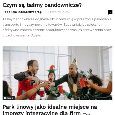
Czym są taśmy bandownicze?
Redakcja Interactiveart.pl
-
18 kwietnia 2025
0
Taśmy bandownicze odgrywają kluczową rolę w przemyśle pakowania,
transportu i magazynowania towarów. Zapewniają bezpieczne i
efektywne zabezpieczenie produktów podczas ich przewożenia oraz
przechowywania. Dzięki...
Biznes
Park linowy jako idealne miejsce na
imprezy integracyjne dla firm –...