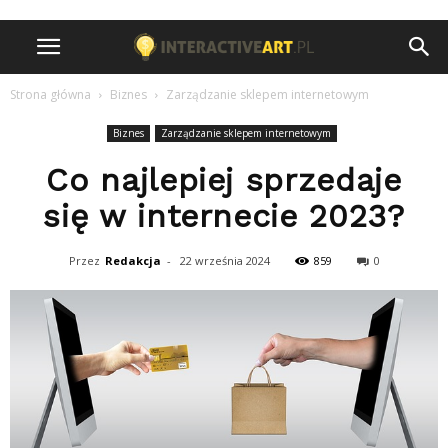
Strona główna
Biznes
Zarządzanie sklepem internetowym
Biznes
Zarządzanie sklepem internetowym
Co najlepiej sprzedaje
się w internecie 2023?
Przez
Redakcja
-
22 września 2024
859
0