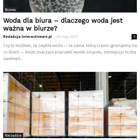
Biznes
Woda dla biura – dlaczego woda jest
ważna w biurze?
Redakcja Interactiveart.pl
-
26 maja 2025
0
Czy to możliwe, że zwykła woda — ta sama, którą często ignorujemy na
co dzień — może znacząco poprawić wyniki zespołu, zmniejszyć liczbę
zwolnień...
Narzędzia