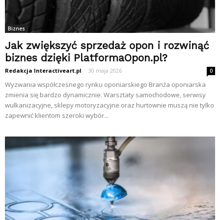
Biznes
Jak zwiększyć sprzedaż opon i rozwinąć
biznes dzięki PlatformaOpon.pl?
Redakcja Interactiveart.pl
-
30 maja 2026
0
Wyzwania współczesnego rynku oponiarskiego Branża oponiarska
zmienia się bardzo dynamicznie. Warsztaty samochodowe, serwisy
wulkanizacyjne, sklepy motoryzacyjne oraz hurtownie muszą nie tylko
zapewnić klientom szeroki wybór...