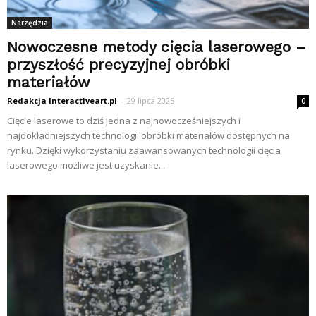
Narzędzia
Nowoczesne metody cięcia laserowego –
przyszłość precyzyjnej obróbki
materiałów
Redakcja Interactiveart.pl
-
29 lipca 2025
0
Cięcie laserowe to dziś jedna z najnowocześniejszych i
najdokładniejszych technologii obróbki materiałów dostępnych na
rynku. Dzięki wykorzystaniu zaawansowanych technologii cięcia
laserowego możliwe jest uzyskanie...