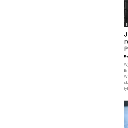
B
J
r
P
Re
Wy
Br
Wa
sk
ty