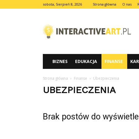
sobota, Sierpień 8, 2026
Strona główna
O nas
INTERACTIVEART.PL
BIZNES
EDUKACJA
FINANSE
KAR
Strona główna
Finanse
Ubezpieczenia
UBEZPIECZENIA
Brak postów do wyświetle