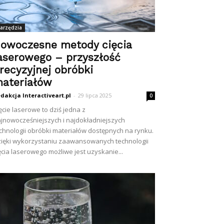
arzędzia
owoczesne metody cięcia
aserowego – przyszłość
recyzyjnej obróbki
ateriałów
dakcja Interactiveart.pl
-
29 lipca 2025
0
ęcie laserowe to dziś jedna z
jnowocześniejszych i najdokładniejszych
chnologii obróbki materiałów dostępnych na rynku.
ięki wykorzystaniu zaawansowanych technologii
ęcia laserowego możliwe jest uzyskanie...