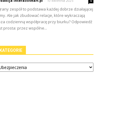
dakcja Interactiveart.pl
-
10 kwietnia 2025
0
rany zespół to podstawa każdej dobrze działającej
rmy. Ale jak zbudować relacje, które wykraczają
za codzienną współpracę przy biurku? Odpowiedź
st prosta: przez wspólne...
KATEGORIE
tegorie