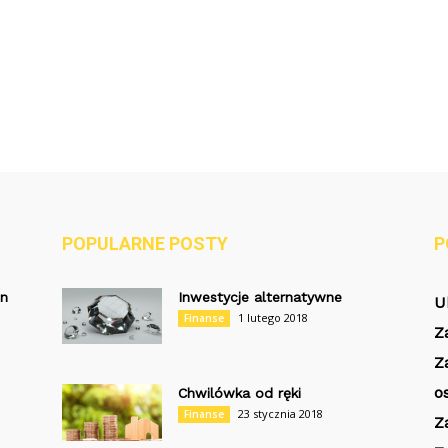
POPULARNE POSTY
P
on
Inwestycje alternatywne
U
1 lutego 2018
Finanse
Z
Z
o
Chwilówka od ręki
23 stycznia 2018
Finanse
Z