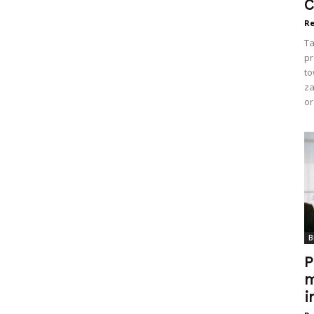
C
Re
Ta
pr
to
za
or
B
P
m
i