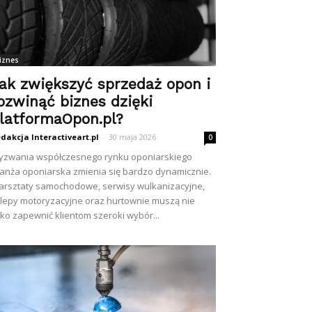
iznes
ak zwiększyć sprzedaż opon i
ozwinąć biznes dzięki
latformaOpon.pl?
dakcja Interactiveart.pl
-
30 maja 2026
0
zwania współczesnego rynku oponiarskiego
anża oponiarska zmienia się bardzo dynamicznie.
rsztaty samochodowe, serwisy wulkanizacyjne,
lepy motoryzacyjne oraz hurtownie muszą nie
lko zapewnić klientom szeroki wybór...