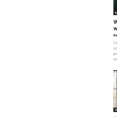
B
W
w
Re
Cz
cz
po
zw
N