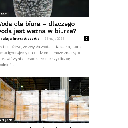
iznes
oda dla biura – dlaczego
oda jest ważna w biurze?
dakcja Interactiveart.pl
-
26 maja 2025
0
y to możliwe, że zwykła woda — ta sama, którą
ęsto ignorujemy na co dzień — może znacząco
prawić wyniki zespołu, zmniejszyć liczbę
olnień...
arzędzia