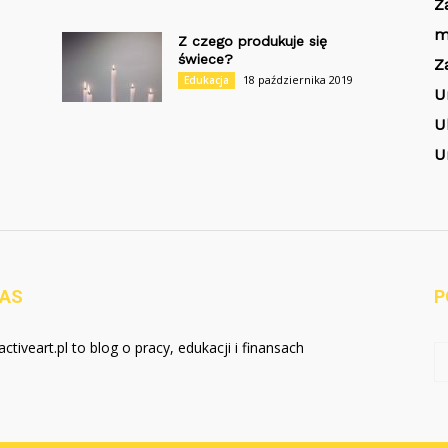
Z
m
Z czego produkuje się
świece?
Z
18 października 2019
Edukacja
U
U
U
NAS
P
activeart.pl to blog o pracy, edukacji i finansach