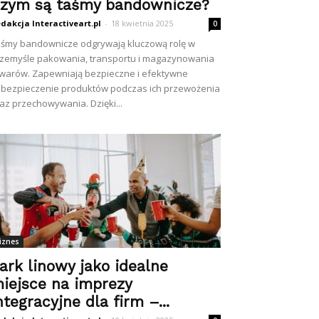
zym są taśmy bandownicze?
dakcja Interactiveart.pl
-
18 kwietnia 2025
0
śmy bandownicze odgrywają kluczową rolę w
zemyśle pakowania, transportu i magazynowania
warów. Zapewniają bezpieczne i efektywne
bezpieczenie produktów podczas ich przewożenia
az przechowywania. Dzięki...
iznes
ark linowy jako idealne
iejsce na imprezy
ntegracyjne dla firm –...