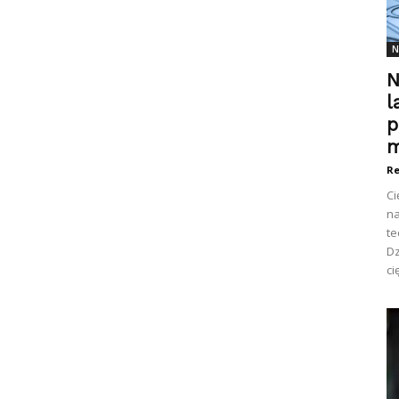
N
N
l
p
m
Re
Ci
na
te
Dz
ci