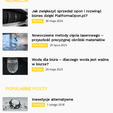
REDAKCJA
Jak zwiększyć sprzedaż opon i rozwinąć
biznes dzięki PlatformaOpon.pl?
30 maja 2026
Biznes
Nowoczesne metody cięcia laserowego –
przyszłość precyzyjnej obróbki materiałów
29 lipca 2025
Narzędzia
Woda dla biura – dlaczego woda jest ważna
w biurze?
26 maja 2025
Biznes
POPULARNE POSTY
Inwestycje alternatywne
1 lutego 2018
Finanse