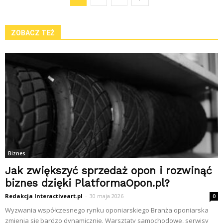
ZOBACZ TEŻ
Biznes
Jak zwiększyć sprzedaż opon i rozwinąć
biznes dzięki PlatformaOpon.pl?
Redakcja Interactiveart.pl
-
30 maja 2026
0
Wyzwania współczesnego rynku oponiarskiego Branża oponiarska
zmienia się bardzo dynamicznie. Warsztaty samochodowe, serwisy