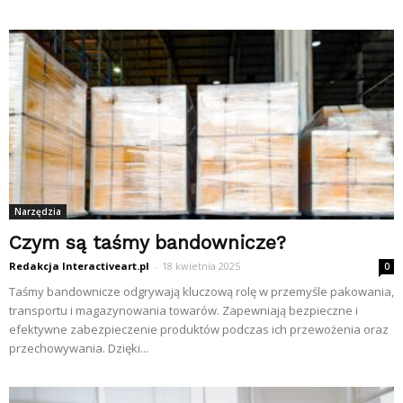
Narzędzia
Czym są taśmy bandownicze?
Redakcja Interactiveart.pl
-
18 kwietnia 2025
0
Taśmy bandownicze odgrywają kluczową rolę w przemyśle pakowania,
transportu i magazynowania towarów. Zapewniają bezpieczne i
efektywne zabezpieczenie produktów podczas ich przewożenia oraz
przechowywania. Dzięki...