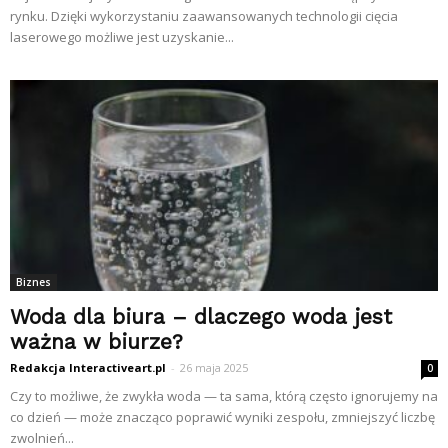
rynku. Dzięki wykorzystaniu zaawansowanych technologii cięcia
laserowego możliwe jest uzyskanie...
Biznes
Woda dla biura – dlaczego woda jest
ważna w biurze?
Redakcja Interactiveart.pl
-
26 maja 2025
0
Czy to możliwe, że zwykła woda — ta sama, którą często ignorujemy na
co dzień — może znacząco poprawić wyniki zespołu, zmniejszyć liczbę
zwolnień...