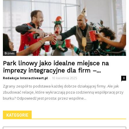
Biznes
Park linowy jako idealne miejsce na
imprezy integracyjne dla firm –...
Redakcja Interactiveart.pl
-
10 kwietnia 2025
0
Zgrany zespół to podstawa każdej dobrze działającej firmy. Ale jak
zbudować relacje, które wykraczają poza codzienną współpracę przy
biurku? Odpowiedź jest prosta: przez wspólne...
KATEGORIE
Kategorie