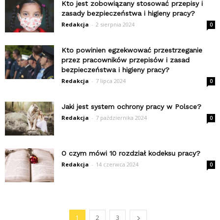
Kto jest zobowiązany stosować przepisy i
zasady bezpieczeństwa i higieny pracy?
Redakcja
-
2 sierpnia 2024
0
Kto powinien egzekwować przestrzeganie
przez pracowników przepisów i zasad
bezpieczeństwa i higieny pracy?
Redakcja
-
7 lipca 2024
0
Jaki jest system ochrony pracy w Polsce?
Redakcja
-
7 października 2024
0
O czym mówi 10 rozdział kodeksu pracy?
Redakcja
-
14 czerwca 2024
0
1
2
3