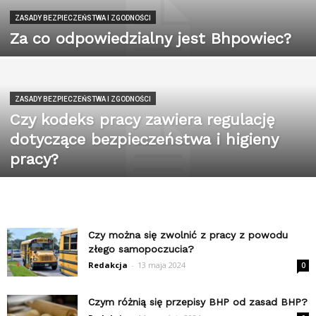
ZASADY BEZPIECZEŃSTWA I ZGODNOŚCI
Za co odpowiedzialny jest Bhpowiec?
ZASADY BEZPIECZEŃSTWA I ZGODNOŚCI
Czy kodeks pracy zawiera regulację
dotyczące bezpieczeństwa i higieny
pracy?
Czy można się zwolnić z pracy z powodu
złego samopoczucia?
Redakcja
-
13 maja 2024
0
Czym różnią się przepisy BHP od zasad BHP?