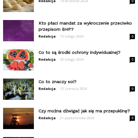
Redakcja
-
14 września 2024
0
Kto płaci mandat za wykroczenie przeciwko
przepisom BHP?
Redakcja
-
15 lutego 2024
0
Co to są środki ochrony indywidualnej?
Redakcja
-
29 lutego 2024
0
Co to znaczy soi?
Redakcja
-
13 czerwca 2024
0
Czy można dźwigać jak się ma przepuklinę?
Redakcja
-
21 października 2024
0